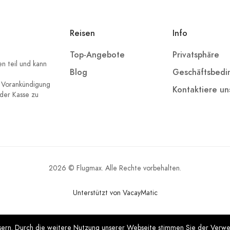
Reisen
Info
Top-Angebote
Privatsphäre
 teil und kann
Blog
Geschäftsbed
ne Vorankündigung
Kontaktiere un
 der Kasse zu
2026 © Flugmax. Alle Rechte vorbehalten.
Unterstützt von VacayMatic
ssern. Durch die weitere Nutzung unserer Webseite stimmen Sie der Verw